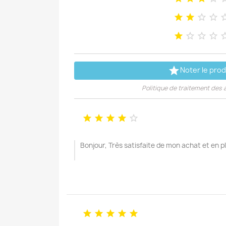









Noter le prod
Politique de traitement des 





Bonjour, Très satisfaite de mon achat et en pl




