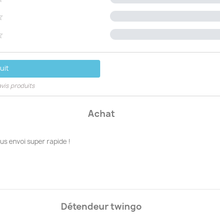


uit
avis produits
Achat
us envoi super rapide !
Détendeur twingo