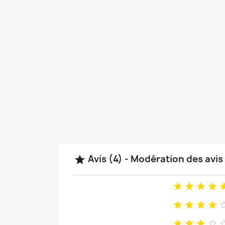
Avis (4) - Modération des avi












