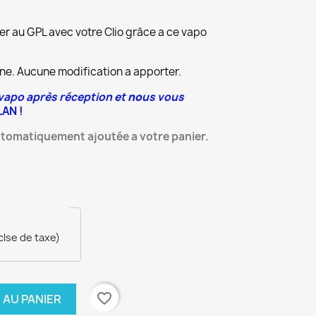
r au GPL avec votre Clio grâce a ce vapo
ne. Aucune modification a apporter.
vapo après réception
et
no
us vous
AN !
tomatiquement ajoutée a votre panier.
clse de taxe)
favorite_border
 AU PANIER