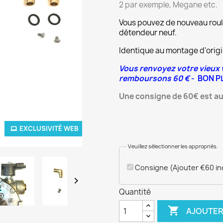
2 par exemple, Megane etc.
Vous pouvez de nouveau roule
détendeur neuf.
Identique au montage d'origi
Vous renvoyez votre vieux 
remboursons 60 €
- BON PL
Une consigne de 60€ est au
EXCLUSIVITÉ WEB
Veuillez sélectionner les appropriés.
Consigne
(Ajouter €60 in

Quantité

AJOUTER