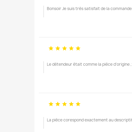
Bonsoir Je suis très satisfait de la command





Le détendeur était comme la pièce d'origin





La pièce corespond exactement au descriptif,