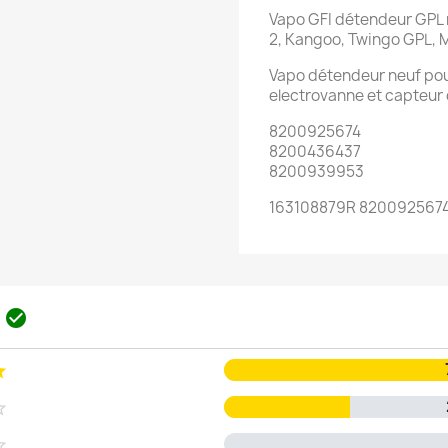
Vapo GFI détendeur GPL n
2, Kangoo, Twingo GPL, 
Vapo détendeur neuf pour
electrovanne et capteur 
8200925674
8200436437
8200939953
163108879R 820092567
s



