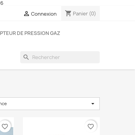
26
shopping_cart

Panier
(0)
Connexion
PTEUR DE PRESSION GAZ
search

nce
favorite_border
favorite_border