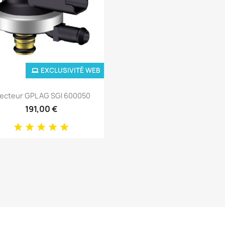
EXCLUSIVITÉ WEB
Aperçu rapide

jecteur GPL AG SGI 600050
191,00 €