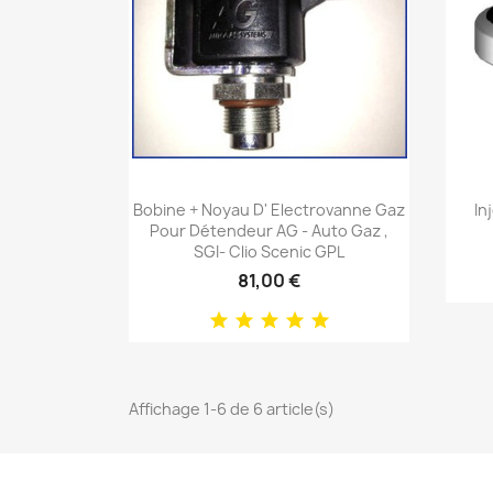
Aperçu rapide

Bobine + Noyau D' Electrovanne Gaz
In
Pour Détendeur AG - Auto Gaz ,
SGI- Clio Scenic GPL
81,00 €
Affichage 1-6 de 6 article(s)