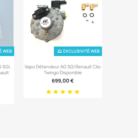
É WEB
EXCLUSIVITÉ WEB
Aperçu rapide

G SGI,
Vapo Détendeur AG SGI Renault Clio
nault
Twingo Disponible
699,00 €