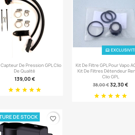
EXCLUSIVIT
Aperçu rapide
Aperçu rapide


e Capteur De Pression GPL Clio
Kit De Filtre GPL Pour Vapo A
De Qualité
Kit De Filtres Détendeur Re
Clio GPL
139,00 €
32,30 €
38,00 €
TURE DE STOCK
favorite_border