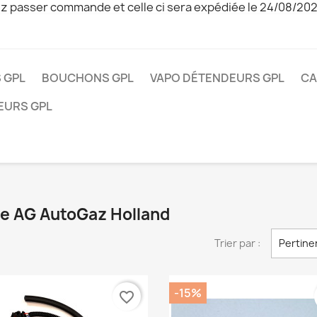
z passer commande et celle ci sera expédiée le 24/08/20
 GPL
BOUCHONS GPL
VAPO DÉTENDEURS GPL
CA
EURS GPL
que AG AutoGaz Holland
Trier par :
Pertine
-15%
favorite_border