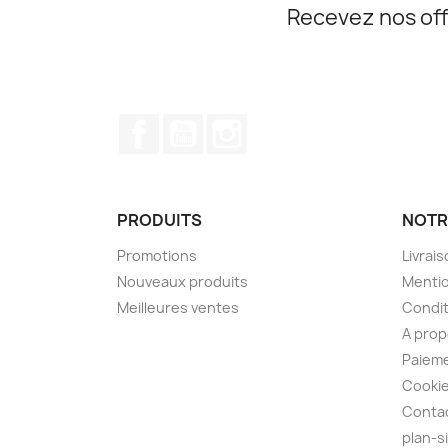
Recevez nos off
Facebook
YouTube
Instagram
PRODUITS
NOTR
Promotions
Livrai
Nouveaux produits
Mentio
Meilleures ventes
Condit
A pro
Paieme
Cooki
Conta
plan-s