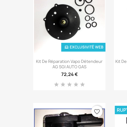
EXCLUSIVITÉ WEB
Aperçu rapide

Kit De Réparation Vapo Détendeur
Kit D
AG SGI AUTO GAS
72,24 €
RUP
favorite_border