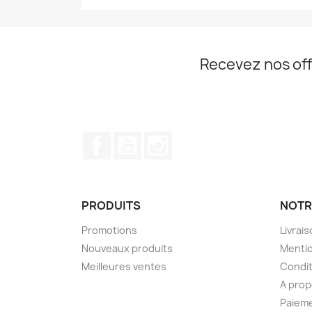
Recevez nos off
Facebook
YouTube
Instagram
PRODUITS
NOTR
Promotions
Livrai
Nouveaux produits
Mentio
Meilleures ventes
Condit
A pro
Paieme