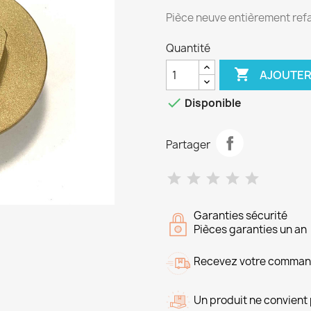
Pièce neuve entièrement refab
Quantité

AJOUTER

Disponible
Partager
Garanties sécurité
Pièces garanties un an
Recevez votre command
Un produit ne convient 