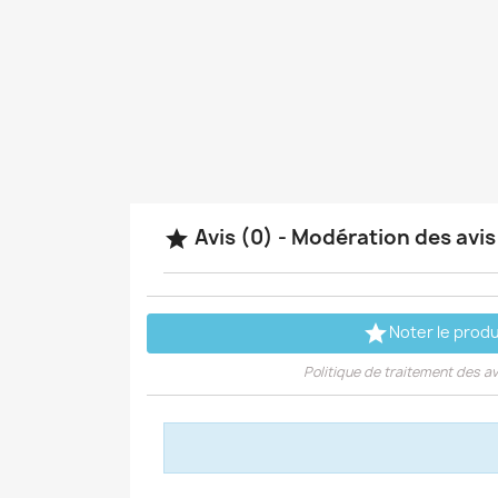
Avis (0) - Modération des avi


Noter le produ
Politique de traitement des av