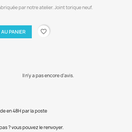
riquée par notre atelier. Joint torique neuf.
favorite_border
 AU PANIER
Il n'y a pas encore d'avis.
e en 48H par la poste
pas ? vous pouvez le renvoyer.