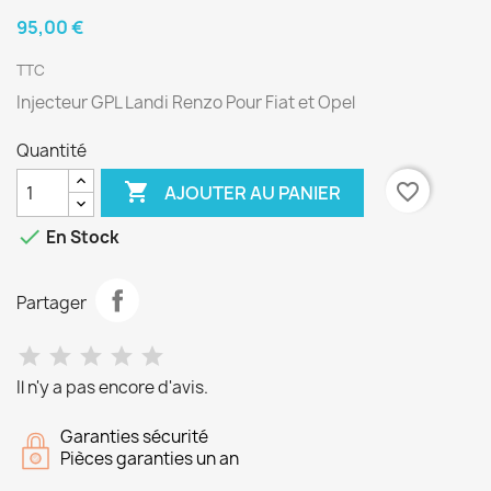
95,00 €
TTC
Injecteur GPL Landi Renzo Pour Fiat et Opel
Quantité

favorite_border
AJOUTER AU PANIER

En Stock
Partager
Il n'y a pas encore d'avis.
Garanties sécurité
Pièces garanties un an