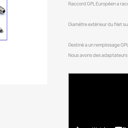
Raccord GPL Européen a racc
Diamètre extérieur du filet su
Destiné a un remplissage GPL 
Nous avons des adaptateurs p