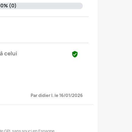
0% (0)
à celui

Par didier l. le 16/01/2026
 de GPL sans souci en Espagne