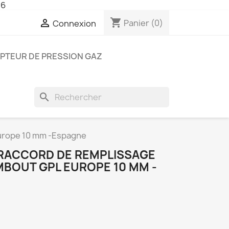
26
shopping_cart

Panier
(0)
Connexion
PTEUR DE PRESSION GAZ
search
urope 10 mm -Espagne
RACCORD DE REMPLISSAGE
MBOUT GPL EUROPE 10 MM -