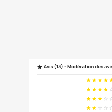
Avis (13) - Modération des av
















