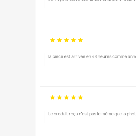





la piece est arrivée en 48 heures comme anno





Le produit reçu n’est pas le même que la pho