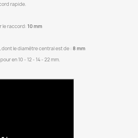
ord rapide.
r le raccord:
10 mm
dont le diamètre central est de :
8 mm
our en 10 - 12 - 14 - 22 mm.