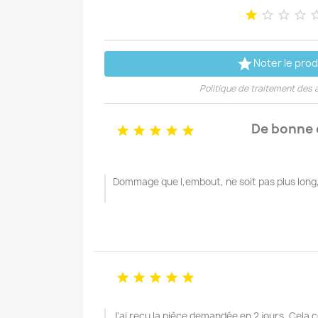





Noter le prod
Politique de traitement des 
De bonne q





Dommage que l,embout, ne soit pas plus long,





J'ai reçu la pièce demandée en 2 jours. Cela