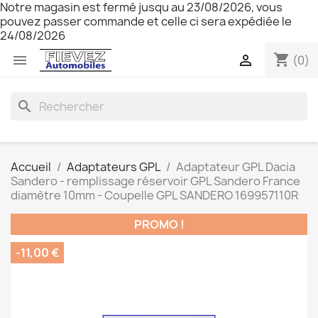
Notre magasin est fermé jusqu au 23/08/2026, vous
pouvez passer commande et celle ci sera expédiée le
24/08/2026
shopping_cart


(0)
search
Accueil
Adaptateurs GPL
Adaptateur GPL Dacia
Sandero - remplissage réservoir GPL Sandero France
diamètre 10mm - Coupelle GPL SANDERO 169957110R
PROMO !
-11,00 €