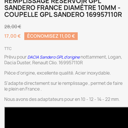
REMPLISSAGE RÉSERVOIR GPL
SANDERO FRANCE DIAMÈTRE 10MM -
COUPELLE GPL SANDERO 169957110R
28,00 €
17,00 €
ÉCONOMISEZ 11,00 €
TTC
Prévu pour
nottamment, Logan,
DACIA Sandero GPL d'origine
Dacia Duster, Renault Clio. 169957110R
Pièce d'origine, excellente qualité. Acier inoxydable.
S'adapte directement sur le remplissage , permet de faire
le plein en France .
Nous avons des adaptateurs pour en 10 - 12 - 14 - 22 mm.