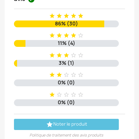





86% (30)





11% (4)





3% (1)





0% (0)





0% (0)

Noter le produit
Politique de traitement des avis produits