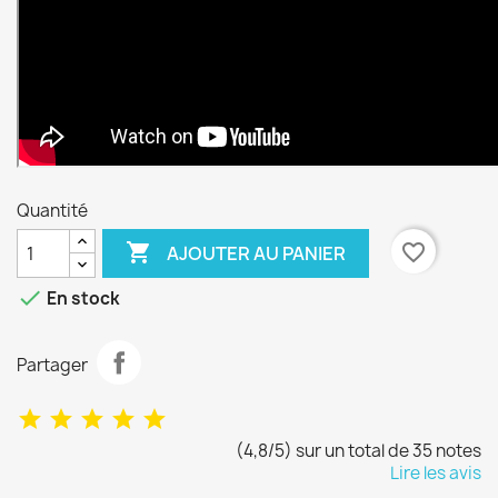
Quantité

favorite_border
AJOUTER AU PANIER

En stock
Partager
(4,8/5) sur un total de 35 notes
Lire les avis