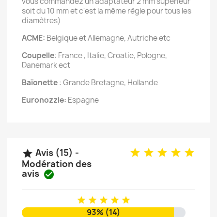
vous commandez un adaptateur 2 mm supérieur
soit du 10 mm et c'est la même règle pour tous les
diamètres)
ACME:
Belgique et Allemagne, Autriche etc
Coupelle
: France , Italie, Croatie, Pologne,
Danemark ect
Baïonette
: Grande Bretagne, Hollande
Euronozzle:
Espagne
Avis (15) -

Modération des
avis






93% (14)