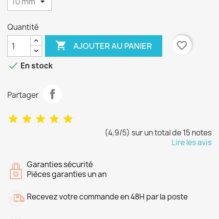
Quantité

favorite_border
AJOUTER AU PANIER

En stock
Partager
(4,9/5) sur un total de 15 notes
Lire les avis
Garanties sécurité
Pièces garanties un an
Recevez votre commande en 48H par la poste