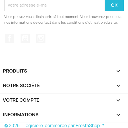
Vous pouvez vous désinscrire à tout moment. Vous trouverez pour cela
nos informations de contact dans les conditions d'utilisation du site.
Facebook
YouTube
Instagram
PRODUITS

NOTRE SOCIÉTÉ

VOTRE COMPTE

INFORMATIONS
keyboard_arrow_down
© 2026 - Logiciel e-commerce par PrestaShop™