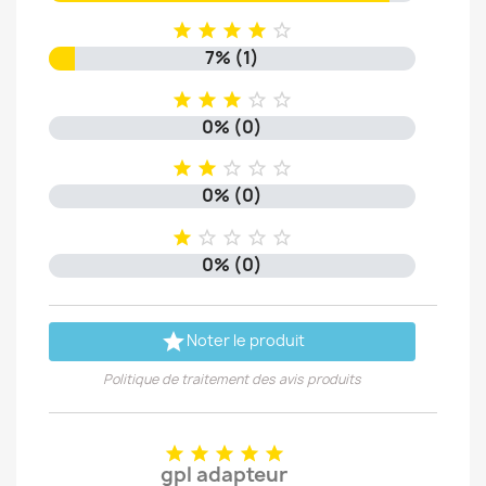





7% (1)





0% (0)





0% (0)





0% (0)

Noter le produit
Politique de traitement des avis produits





gpl adapteur