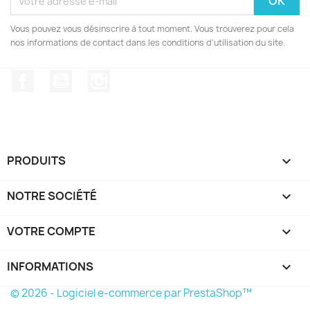
Vous pouvez vous désinscrire à tout moment. Vous trouverez pour cela
nos informations de contact dans les conditions d'utilisation du site.
Facebook
YouTube
Instagram
PRODUITS

NOTRE SOCIÉTÉ

VOTRE COMPTE

INFORMATIONS
keyboard_arrow_down
© 2026 - Logiciel e-commerce par PrestaShop™