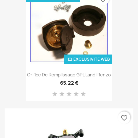
EXCLUSIVITÉ WEB
Orifice De Remplissage GPL Landi Renzo
65,22 €
favorite_border