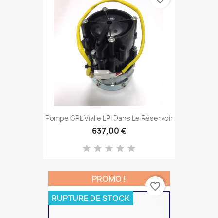
Pompe GPL Vialle LPI Dans Le Réservoir
637,00 €
PROMO !
favorite_border
RUPTURE DE STOCK